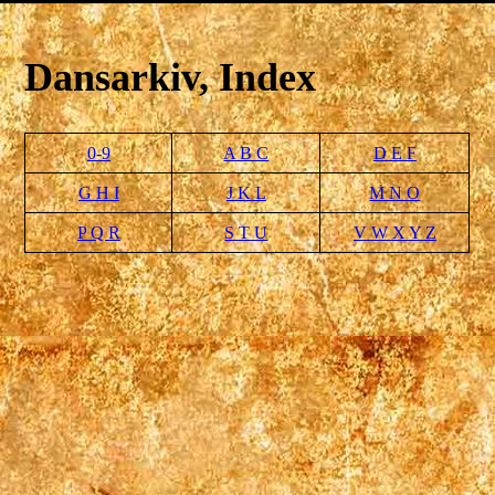
Dansarkiv, Index
0-9
A B C
D E F
G H I
J K L
M N O
P Q R
S T U
V W X Y Z