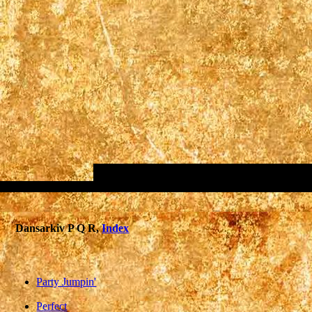
Dansarkiv P Q R,
Index
Party Jumpin'
Perfect