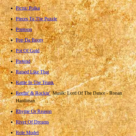
Picnic Polka
Pieces To The Puzzle
Pontoon
Pop Da Booty
Pot Of Gold
Pretend
Raised Like That
Rattle In The Trunk
Reelin' & Rockin'
Musik: Lord Of The Dance - Ronan
Hardiman
Rhyme Or Reason
River Of Dreams
Role Model