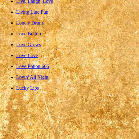
Live, Laugh, Love
Living Line Fun
Lonely Drum
Love Button
Love Grows
Love Love
Love Potion 666
Lovin' All Night
Lucky Lips