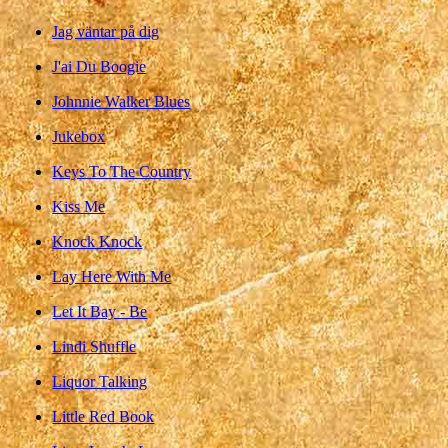
Jag väntar på dig
J'ai Du Boogie
Johnnie Walker Blues
Jukebox
Keys To The Country
Kiss Me
Knock Knock
Lay Here With Me
Let It Bay - Be
Lindi Shuffle
Liquor Talking
Little Red Book