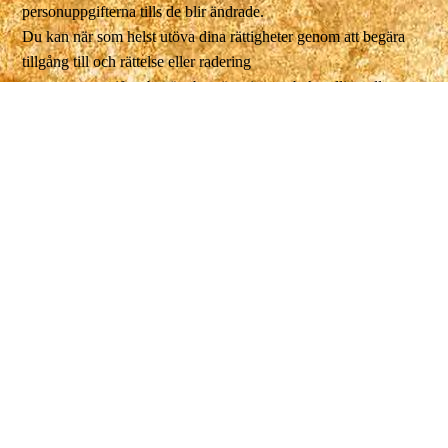
personuppgifterna tills de blir ändrade.
Du kan när som helst utöva dina rättigheter genom att begära
tillgång till och rättelse eller radering
av personuppgifter, begära begränsning av behandling eller
invända mot behandling. Har du frågor
om föreningens personuppgiftsbehandling eller vill utöva dina
rättigheter kontaktar du styrelsen