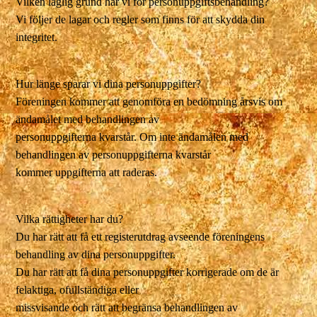
Vilken laglig grund har vi för personuppgiftsbehandling?
Vi följer de lagar och regler som finns för att skydda din
integritet.
Hur länge sparar vi dina personuppgifter?
Föreningen kommer att genomföra en bedömning årsvis om
ändamålet med behandlingen av
personuppgifterna kvarstår. Om inte ändamålen med
behandlingen av personuppgifterna kvarstår
kommer uppgifterna att raderas.
Vilka rättigheter har du?
Du har rätt att få ett registerutdrag avseende föreningens
behandling av dina personuppgifter.
Du har rätt att få dina personuppgifter korrigerade om de är
felaktiga, ofullständiga eller
missvisande och rätt att begränsa behandlingen av