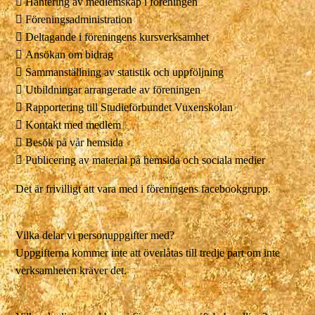
 Hantering av medlemskap i föreningen
 Föreningsadministration
 Deltagande i föreningens kursverksamhet
 Ansökan om bidrag
 Sammanställning av statistik och uppföljning
 Utbildningar arrangerade av föreningen
 Rapportering till Studieförbundet Vuxenskolan
 Kontakt med medlem
 Besök på vår hemsida
 Publicering av material på hemsida och sociala medier
Det är frivilligt att vara med i föreningens facebookgrupp.
Vilka delar vi personuppgifter med?
Uppgifterna kommer inte att överlåtas till tredje part om inte
verksamheten kräver det.